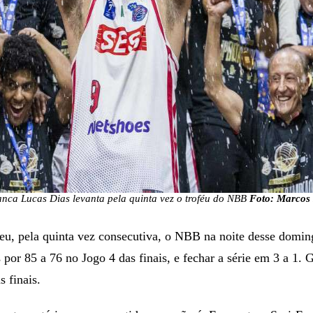
anca Lucas Dias levanta pela quinta vez o troféu do NBB
Foto: Marcos
eu, pela quinta vez consecutiva, o NBB na noite desse domin
s por 85 a 76 no Jogo 4 das finais, e fechar a série em 3 a 1.
s finais.