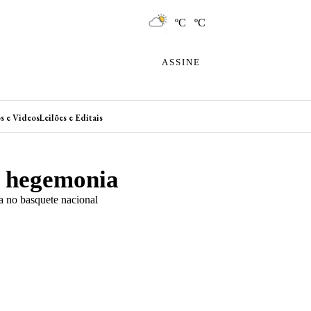
ºC ºC
ASSINE
s e Videos
Leilões e Editais
de hegemonia
a no basquete nacional