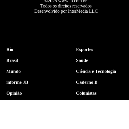
©2025 www.jb.com.br.
Todos os direitos reservados
Desenvolvido por InterMedia LLC
Rio
Esportes
Brasil
Saúde
Mundo
Ciência e Tecnologia
informe JB
Caderno B
Opinião
Colunistas
Política
Economia
Internacional
Empresa e Negócios
Contato