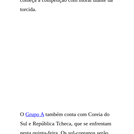
começa a competição com moral diante da
torcida.
O
Grupo A
também conta com Coreia do
Sul e República Tcheca, que se enfrentam
nesta quinta-feira. Os sul-coreanos serão