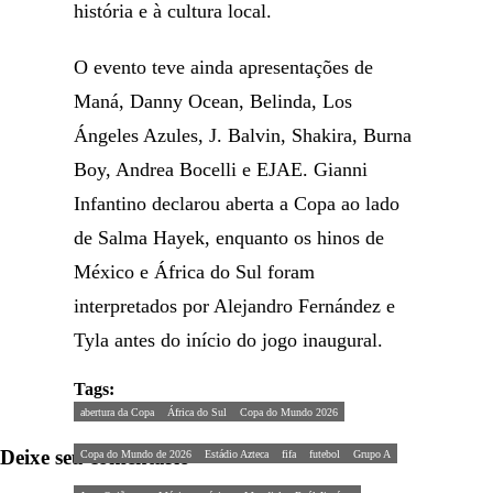
história e à cultura local.
O evento teve ainda apresentações de
Maná, Danny Ocean, Belinda, Los
Ángeles Azules, J. Balvin, Shakira, Burna
Boy, Andrea Bocelli e EJAE. Gianni
Infantino declarou aberta a Copa ao lado
de Salma Hayek, enquanto os hinos de
México e África do Sul foram
interpretados por Alejandro Fernández e
Tyla antes do início do jogo inaugural.
Tags:
abertura da Copa
África do Sul
Copa do Mundo 2026
Deixe seu comentário
Copa do Mundo de 2026
Estádio Azteca
fifa
futebol
Grupo A