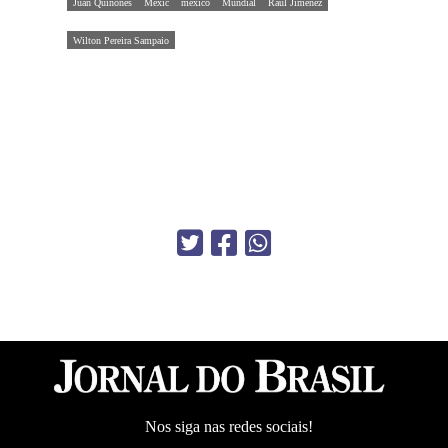
Juan Quiñones
Méxic
méxico
Mundial
Raúl Jiménez
Wilton Pereira Sampaio
Nos siga nas redes sociais!