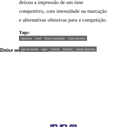
deixou a impressão de um time
competitivo, com intensidade na marcação
e alternativas ofensivas para a competição.
Tags:
Amistoso
brasil
Bruno Guimarães
Carlo Ancelotti
Deixe seu comentário
copa do mundo
egito
Endrick
Mundial
seleção brasileira