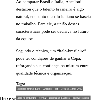
Ao comparar Brasil e Itália, Ancelotti
destacou que o talento brasileiro é algo
natural, enquanto o estilo italiano se baseia
no trabalho. Para ele, a união dessas
características pode ser decisiva no futuro
da equipe.
Segundo o técnico, um “í­talo-brasileiro”
pode ter condições de ganhar a Copa,
reforçando sua confiança na mistura entre
qualidade técnica e organização.
Tags:
amistoso contra o Egito
Ancelotti
cbf
Copa do Mundo 2026
Deixe seu comentário
lesão na panturrilha
Neymar
ressonância magnética
seleção brasileira