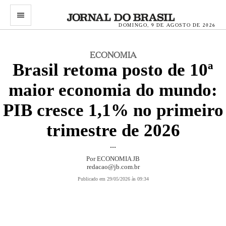
menu
DOMINGO, 9 DE AGOSTO DE 2026
ECONOMIA
Brasil retoma posto de 10ª
maior economia do mundo:
PIB cresce 1,1% no primeiro
trimestre de 2026
...
Por
ECONOMIA JB
redacao@jb.com.br
Publicado em 29/05/2026 às 09:34