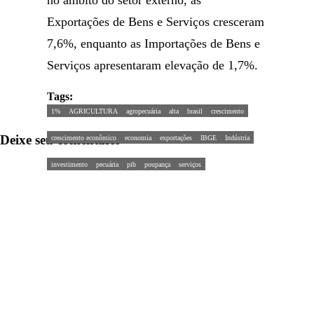
no âmbito do setor externo, as
Exportações de Bens e Serviços cresceram
7,6%, enquanto as Importações de Bens e
Serviços apresentaram elevação de 1,7%.
Tags:
1%
AGRICULTURA
agropecuária
alta
brasil
crescimento
Deixe seu comentário
crescimento econômico
economia
exportações
IBGE
Indústria
investimento
pecuária
pib
poupança
serviços