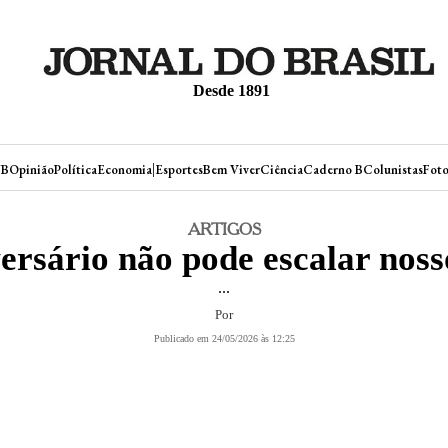
Desde 1891
|
JB
Opinião
Política
Economia
Esportes
Bem Viver
Ciência
Caderno B
Colunistas
Foto
ARTIGOS
ersário não pode escalar noss
...
Por
Publicado em 24/05/2026 às 12:25