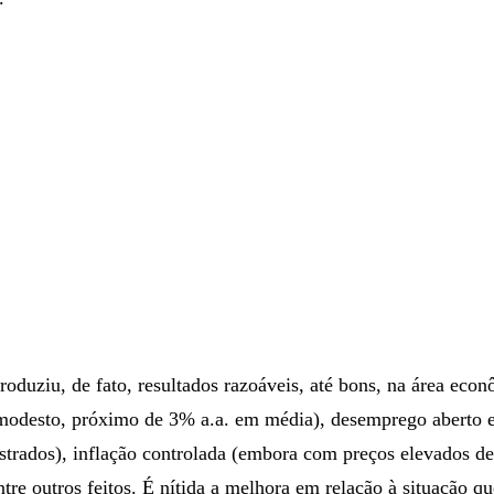
oduziu, de fato, resultados razoáveis, até bons, na área eco
modesto, próximo de 3% a.a. em média), desemprego aberto 
strados), inflação controlada (embora com preços elevados de 
tre outros feitos. É nítida a melhora em relação à situação q