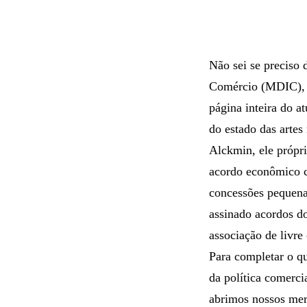
Não sei se preciso
Comércio (MDIC), f
página inteira do a
do estado das artes
Alckmin, ele própri
acordo econômico c
concessões pequenas
assinado acordos d
associação de livr
Para completar o q
da política comerci
abrimos nossos merc