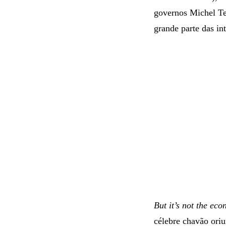
governos Michel Te
grande parte das in
But it’s not the eco
célebre chavão ori