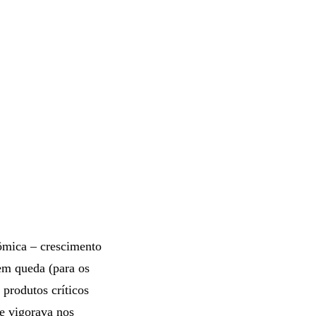
nômica – crescimento
em queda (para os
produtos críticos
ue vigorava nos