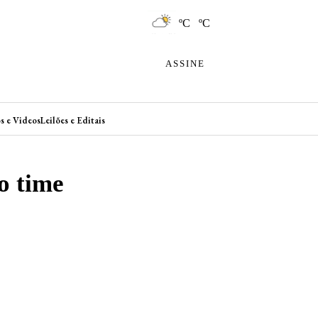
ºC ºC
ASSINE
s e Videos
Leilões e Editais
o time