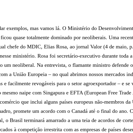
 dar exemplos, mas vamos lá. O Ministério do Desenvolvimento
icou quase totalmente dominado por neoliberais. Uma recente
tual chefe do MDIC, Elias Rosa, ao jornal Valor (4 de maio, p
 nesse ministério. Rosa foi secretário-executivo durante toda 
o um neoliberal. Na entrevista, o flamante ministro defende 
om a União Europeia – no qual abrimos nossos mercados indu
 e facilmente revogáveis para o setor agroexportador – e se v
o mesmo naipe com Singapura e EFTA (European Free Trade A
e comércio que inclui alguns países europeus não-membros da
uadro, promete um acordo com o Canadá até o final do ano.
al, o Brasil terminará amarrado a uma teia de acordos de cort
ados à competição irrestrita com as empresas de países dese