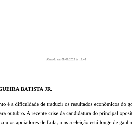
Alterado em 08/06/2026 às 13:46
UEIRA BATISTA JR.
 é a dificuldade de traduzir os resultados econômicos do g
ara outubro. A recente crise da candidatura do principal oposit
izou os apoiadores de Lula, mas a eleição está longe de ganh
.