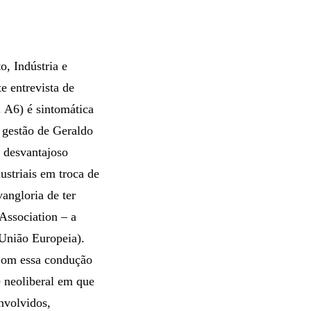
, Indústria e
 entrevista de
. A6) é sintomática
a gestão de Geraldo
o desvantajoso
striais em troca de
angloria de ter
ssociation – a
 União Europeia).
 Com essa condução
e neoliberal em que
nvolvidos,