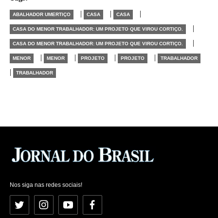
|
|
|
ABALHADOR UMERTIÇO
CASA
CASA
|
CASA DO MENOR TRABALHADOR: UM PROJETO QUE VIROU CORTIÇO.
|
CASA DO MENOR TRABALHADOR: UM PROJETO QUE VIROU CORTIÇO.
|
|
|
|
MENOR
MENOR
PROJETO
PROJETO
TRABALHADOR
|
TRABALHADOR
Nos siga nas redes sociais!
Twitter
Instagram
YouTube
Facebook