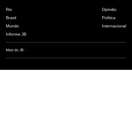
Rio
Opinião
Brasil
Política
Mundo
Internacional
Informe JB
Mais do JB
Esportes
Saúde
Ciência e Tecnologia
Caderno B
Colunistas
Economia
Empresas e Negócios