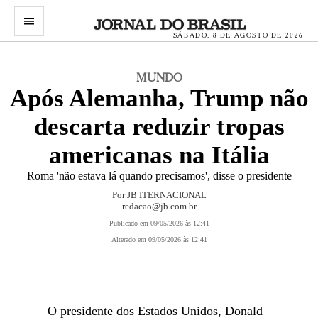
menu
SÁBADO, 8 DE AGOSTO DE 2026
MUNDO
Após Alemanha, Trump não
descarta reduzir tropas
americanas na Itália
Roma 'não estava lá quando precisamos', disse o presidente
Por
JB ITERNACIONAL
redacao@jb.com.br
Publicado em 09/05/2026 às 12:41
Alterado em 09/05/2026 às 12:41
O presidente dos Estados Unidos, Donald