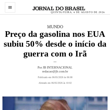
menu
QUINTA-FEIRA, 6 DE AGOSTO DE 2026
MUNDO
Preço da gasolina nos EUA
subiu 50% desde o início da
guerra com o Irã
...
Por
JB INTERNACIONAL
redacao@jb.com.br
Publicado em 06/05/2026 às 06:08
Alterado em 06/05/2026 às 10:02