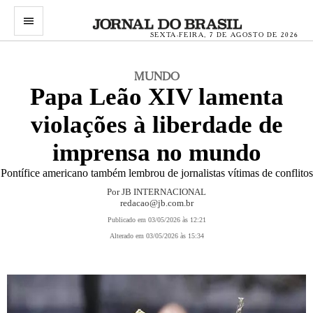
menu
SEXTA-FEIRA, 7 DE AGOSTO DE 2026
MUNDO
Papa Leão XIV lamenta
violações à liberdade de
imprensa no mundo
Pontífice americano também lembrou de jornalistas vítimas de conflitos
Por
JB INTERNACIONAL
redacao@jb.com.br
Publicado em 03/05/2026 às 12:21
Alterado em 03/05/2026 às 15:34