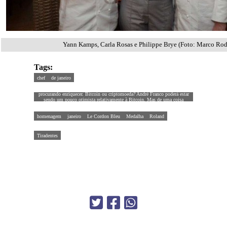
Yann Kamps, Carla Rosas e Philippe Brye (Foto: Marco Rod
Tags:
chef
de janeiro
e não apenas como objeto de interesse de algumas pessoas comuns
procurando enriquecer. Bitcoin ou criptomoeda? André Franco poderá estar
sendo um pouco otimista relativamente à Bitcoin. Mas de uma coisa
ninguém deverá duvidar: da importância que as cripto
homenagem
janeiro
Le Cordon Bleu
Medalha
Roland
Tiradentes