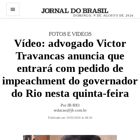
menu
DOMINGO, 9 DE AGOSTO DE 2026
FOTOS E VIDEOS
Vídeo: advogado Victor
Travancas anuncia que
entrará com pedido de
impeachment do governador
do Rio nesta quinta-feira
Por
JB RIO
redacao@jb.com.br
Publicado em 19/03/2026 às 08:56