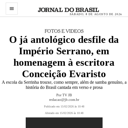
menu
SÁBADO, 8 DE AGOSTO DE 2026
FOTOS E VIDEOS
O já antológico desfile da
Império Serrano, em
homenagem à escritora
Conceição Evaristo
A escola da Serrinha trouxe, como sempre, além de samba genuíno, a
história do Brasil cantada em verso e prosa
Por TV JB
redacao@jb.com.br
Publicado em 15/02/2026 às 10:48
Alterado em 15/02/2026 às 10:48