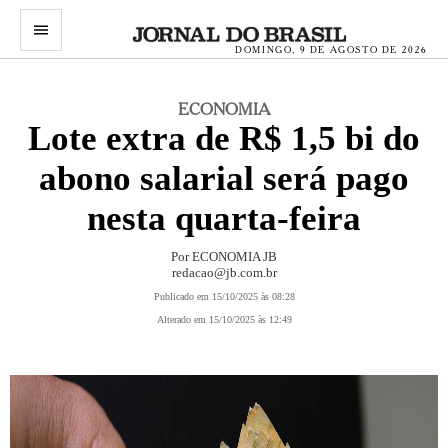
menu
DOMINGO, 9 DE AGOSTO DE 2026
ECONOMIA
Lote extra de R$ 1,5 bi do
abono salarial será pago
nesta quarta-feira
Por ECONOMIA JB
redacao@jb.com.br
Publicado em 15/10/2025 às 08:28
Alterado em 15/10/2025 às 12:49