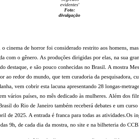
evidentes'
Foto:
divulgação
 o cinema de horror foi considerado restrito aos homens, ma
a com o gênero. As produções dirigidas por elas, na sua gra
do destaque, e são pouco conhecidas no Brasil. A mostra Mes
ror ao redor do mundo, que tem curadoria da pesquisadora, cur
danha, vem cobrir esta lacuna apresentando 28 longas-metrage
 em vários países, no mês dedicado às mulheres. Além dos fil
Brasil do Rio de Janeiro também receberá debates e um curso 
ril de 2025. A entrada é franca para todas as atividades.Os in
r das 9h, de cada dia da mostra, no site e na bilheteria do CC