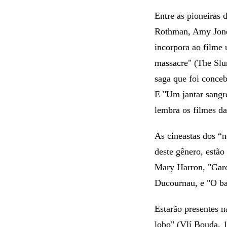
Entre as pioneiras 
Rothman, Amy Jone
incorpora ao filme 
massacre" (The Slu
saga que foi conce
E "Um jantar sangr
lembra os filmes d
As cineastas dos “n
deste gênero, estão
Mary Harron, "Garo
Ducournau, e "O ba
Estarão presentes 
lobo" (Vlí Bouda, 