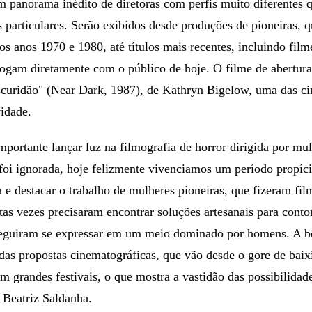
 panorama inédito de diretoras com perfis muito diferentes 
 particulares. Serão exibidos desde produções de pioneiras, 
s anos 1970 e 1980, até títulos mais recentes, incluindo filme
alogam diretamente com o público de hoje. O filme de abertura 
curidão" (Near Dark, 1987), de Kathryn Bigelow, uma das ci
idade.
portante lançar luz na filmografia de horror dirigida por mul
 foi ignorada, hoje felizmente vivenciamos um período propíci
 e destacar o trabalho de mulheres pioneiras, que fizeram f
itas vezes precisaram encontrar soluções artesanais para conto
eguiram se expressar em um meio dominado por homens. A be
 das propostas cinematográficas, que vão desde o gore de bai
em grandes festivais, o que mostra a vastidão das possibilidad
 Beatriz Saldanha.