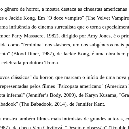
do gênero de horror, a mostra destaca as cineastas americanas
s e Jackie Kong. Em "O doce vampiro" (The Velvet Vampir
uma influência do cinema surrealista que o torna especialmen
mber Party Massacre, 1982), dirigido por Amy Jones, é o prim
bida como "feminina" nos slashers, um dos subgêneros mais po
ento" (Blood Diner, 1987), de Jackie Kong, é uma obra bem p
a celebrada produtora Troma.
ovos clássicos” do horror, que marcam o início de uma nova g
 representadas pelos filmes "Psicopata americano" (American
ta infernal" (Jennifer’s Body, 2009), de Karyn Kusama, "Grav
badook" (The Babadook, 2014), de Jennifer Kent.
na mostra também filmes mais intimistas de grandes autoras, 
1987), da checa Vera Chytlová, "Desejo e obsessão" (Trouble