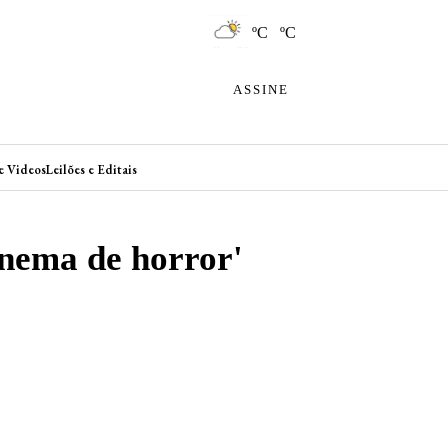
ºC ºC
ASSINE
e Videos
Leilões e Editais
inema de horror'