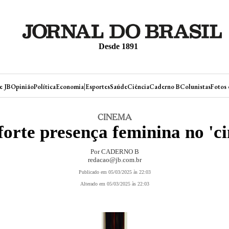
Desde 1891
|
e JB
Opinião
Política
Economia
Esportes
Saúde
Ciência
Caderno B
Colunistas
Fotos 
CINEMA
forte presença feminina no 'c
Por CADERNO B
redacao@jb.com.br
Publicado em 05/03/2025 às 22:03
Alterado em 05/03/2025 às 22:03