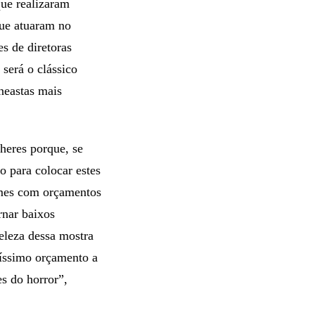
que realizaram
que atuaram no
s de diretoras
será o clássico
neastas mais
heres porque, se
o para colocar estes
ilmes com orçamentos
rnar baixos
leza dessa mostra
xíssimo orçamento a
es do horror”,