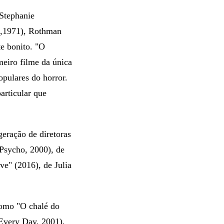
 Stephanie
e,1971), Rothman
te bonito. "O
eiro filme da única
pulares do horror.
articular que
eração de diretoras
 Psycho, 2000), de
e" (2016), de Julia
como "O chalé do
 Every Day, 2001),