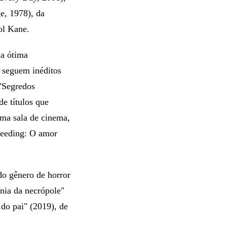
e, 1978), da
ol Kane.
ma ótima
, seguem inéditos
 "Segredos
de títulos que
uma sala de cinema,
leeding: O amor
do gênero de horror
nia da necrópole"
do pai" (2019), de