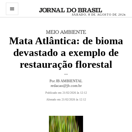
menu
SÁBADO, 8 DE AGOSTO DE 2026
MEIO AMBIENTE
Mata Atlântica: de bioma
devastado a exemplo de
restauração florestal
...
Por JB AMBIENTAL
redacao@jb.com.br
Publicado em 21/02/2026 às 12:12
Alterado em 21/02/2026 às 12:12