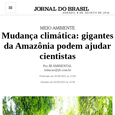
menu
SÁBADO, 8 DE AGOSTO DE 2026
MEIO AMBIENTE
Mudança climática: gigantes
da Amazônia podem ajudar
cientistas
Por JB AMBIENTAL
redacao@jb.com.br
Publicado em 05/09/2025 às 13:09
Alterado em 05/09/2025 às 13:09