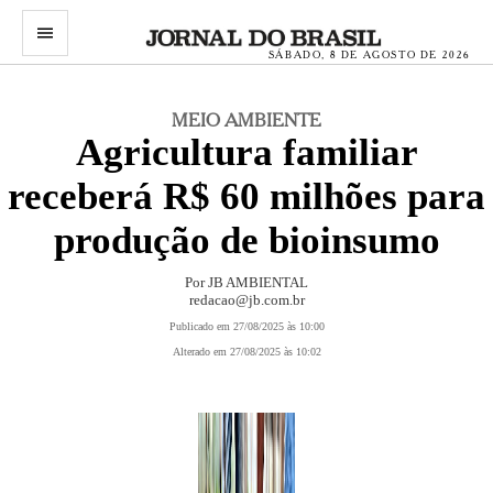
menu
SÁBADO, 8 DE AGOSTO DE 2026
MEIO AMBIENTE
Agricultura familiar
receberá R$ 60 milhões para
produção de bioinsumo
Por JB AMBIENTAL
redacao@jb.com.br
Publicado em 27/08/2025 às 10:00
Alterado em 27/08/2025 às 10:02