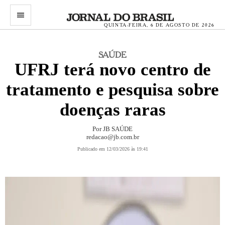
menu
QUINTA-FEIRA, 6 DE AGOSTO DE 2026
SAÚDE
UFRJ terá novo centro de
tratamento e pesquisa sobre
doenças raras
Por
JB SAÚDE
redacao@jb.com.br
Publicado em 12/03/2026 às 19:41